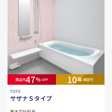
47
10
％
年
商品代
OFF
保証付
TOTO
サザナＳタイプ
基本合計料金