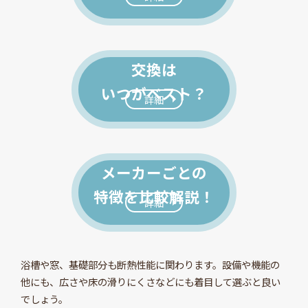
交換は
いつがベスト？
詳細
メーカーごとの
特徴を比較解説！
詳細
浴槽や窓、基礎部分も断熱性能に関わります。設備や機能の
他にも、広さや床の滑りにくさなどにも着目して選ぶと良い
でしょう。