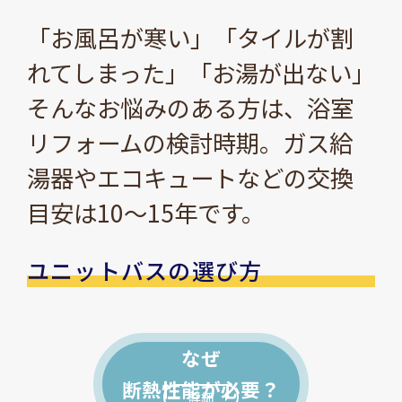
「お風呂が寒い」「タイルが割
れてしまった」「お湯が出ない」
そんなお悩みのある方は、浴室
リフォームの検討時期。ガス給
湯器やエコキュートなどの交換
目安は10～15年です。
ユニットバスの選び方
なぜ
断熱性能が必要？
詳細