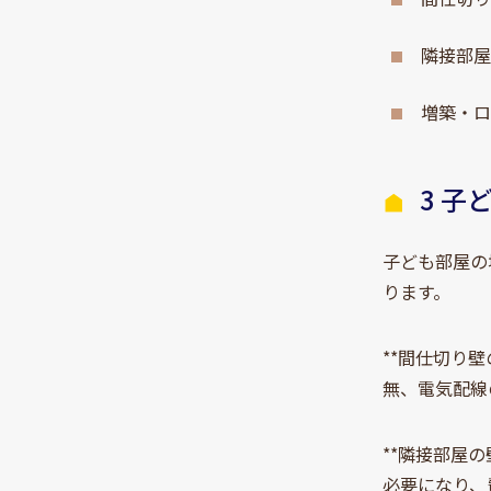
隣接部屋
増築・
3 
子ども部屋の
ります。
**間仕切り
無、電気配線
**隣接部屋
必要になり、