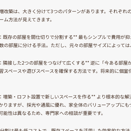
増改築は、大きく分けて3つのパターンがあります。それぞれ
ーム方法が見えてきます。
①：既存の部屋を間仕切りで分割する** 最もシンプルで費用が
数の部屋に分ける手法。ただし、元々の部屋サイズによっては
②：隣接した2つの部屋をつなげて広くする** 逆に「今ある部
習スペースや遊びスペースを確保する方法です。将来的に個室
③：増築・ロフト設置で新しいスペースを作る** より根本的な
かりますが、採光や通風に優れ、家全体のバリューアップにも
可能性は異なるため、専門家への相談が重要です。
分割は最も低コストで、既存スペースを活用した効率的な方法