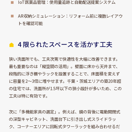
IoT医薬品管理：使用量追跡と自動配送提案システム
AR収納シミュレーション：リフォーム前に複数レイアウ
トを確認可能
4 限られたスペースを活かす工夫
狭い洗面所でも、工夫次第で快適性を大幅に改善できます。
最も重要なのは「縦空間の活用」。壁面に床から天井まで、
段階的に浮き棚やラックを設置することで、床面積を変えず
に容量を2～3倍に増やせます。千葉・茨城エリアの築20年超
の住宅では、洗面所が1.5坪以下の狭小設計が多いため、この
工夫は特に有効です。
次に「多機能家具の選定」。例えば、鏡の背後に電動開閉式
の深型キャビネット、洗面台下に引き出し式スライドラッ
ク、コーナーエリアに回転式タワーラックを組み合わせるだ