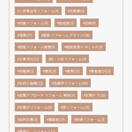
#二世帯住宅リフォーム(4)
#光熱費(9)
#内装リフォーム(4)
#助成金(3)
#収納(6)
#増築(27)
#壁紙 リフォーム デザイン(36)
#壁紙リフォーム画像(6)
#壁紙張替え おしゃれ(8)
#工事流れ(11)
#庇・小庇リフォーム(2)
#床暖房(2)
#換気(8)
#断熱(31)
#業者選び(13)
#水回り設備(22)
#洗面所リフォーム(64)
#玄関アプローチ リフォーム 費用(3)
#玄関ドア(30)
#玄関のリフォーム(9)
#窓リフォーム(35)
#自然災害(2)
#補助金(29)
#雨樋リフォーム(3)
#雨漏り リフォーム(1)