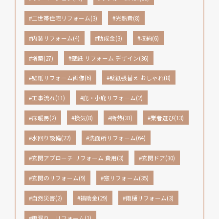
#二世帯住宅リフォーム(3)
#光熱費(8)
#内装リフォーム(4)
#助成金(3)
#収納(6)
#増築(27)
#壁紙 リフォーム デザイン(36)
#壁紙リフォーム画像(6)
#壁紙張替え おしゃれ(8)
#工事流れ(11)
#庇・小庇リフォーム(2)
#床暖房(2)
#換気(8)
#断熱(31)
#業者選び(13)
#水回り設備(22)
#洗面所リフォーム(64)
#玄関アプローチ リフォーム 費用(3)
#玄関ドア(30)
#玄関のリフォーム(9)
#窓リフォーム(35)
#自然災害(2)
#補助金(29)
#雨樋リフォーム(3)
#雨漏り リフォーム(1)