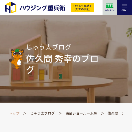
メニュー
お問い合わせ
じゅう太ブログ
佐久間 秀幸のブロ
グ
トップ
じゅう太ブログ
東金ショールーム店
佐久間