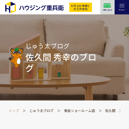
メニュー
お問い合わせ
じゅう太ブログ
佐久間 秀幸のブロ
グ
トップ
じゅう太ブログ
東金ショールーム店
佐久間