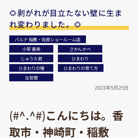
🌻剥がれが目立たない壁に生ま
れ変わりました。🌻
パルナ 稲敷・佐原ショールーム店
小笹 美幸
さかんかべ
じゅうた君
ひまわり
ひまわりの種
ひまわりの育て方
左官壁
2023年5月25日
(#^.^#)
こんにちは。香
取市・神崎町・稲敷