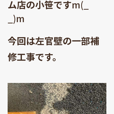
ム店の小笹です
m(_
_)m
今回は左官壁の一部補
修工事です。