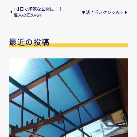
✨1日で綺麗な玄関に！！
🌳活き活きケンシ💪✨
職人の匠の技✨
最近の投稿