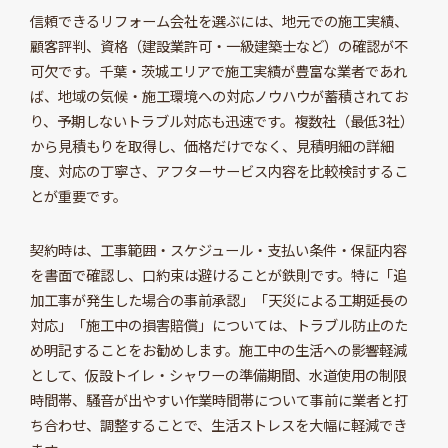
信頼できるリフォーム会社を選ぶには、地元での施工実績、
顧客評判、資格（建設業許可・一級建築士など）の確認が不
可欠です。千葉・茨城エリアで施工実績が豊富な業者であれ
ば、地域の気候・施工環境への対応ノウハウが蓄積されてお
り、予期しないトラブル対応も迅速です。複数社（最低3社）
から見積もりを取得し、価格だけでなく、見積明細の詳細
度、対応の丁寧さ、アフターサービス内容を比較検討するこ
とが重要です。
契約時は、工事範囲・スケジュール・支払い条件・保証内容
を書面で確認し、口約束は避けることが鉄則です。特に「追
加工事が発生した場合の事前承認」「天災による工期延長の
対応」「施工中の損害賠償」については、トラブル防止のた
め明記することをお勧めします。施工中の生活への影響軽減
として、仮設トイレ・シャワーの準備期間、水道使用の制限
時間帯、騒音が出やすい作業時間帯について事前に業者と打
ち合わせ、調整することで、生活ストレスを大幅に軽減でき