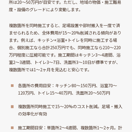
所は20～50万円が目安です。ただし、地域の物価・施工難易
度・設備のグレードにより変動します。
複数箇所を同時施工すると、足場設置や部材搬入を一度で済
ませられるため、全体費用が15～20%削減される傾向があり
ます。例えば、キッチン+浴室+トイレを同時に施工する場
合、個別施工なら合計250万円でも、同時施工なら210～220
万円程度に圧縮可能です。施工期間はキッチン3～4週間、浴
室2～3週間、トイレ3～7日、洗面所3～10日が標準ですが、
複数箇所では1～2ヶ月を見込むと安心です。
各箇所の費用目安：キッチン80～150万円、浴室70～
120万円、トイレ15～40万円、洗面所20～50万円
複数箇所同時施工で15～20%のコスト削減。足場・搬入
の効率化が有効
施工期間目安：単箇所2～4週間、複数箇所1～2ヶ月。計