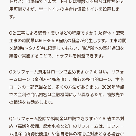
トなど）は準備できます。トイレは複数ある場合は片方を使
用可能ですが、単一トイレの場合は仮設トイレを設置しま
す。
Q2: 工事による騒音・臭いはどの程度ですか？ A: 解体・配管
工事の時間帯は60～80dB程度の騒音が発生します。工事時間
を朝8時～夕方5時に限定してもらい、隣近所への事前通知を
業者が実施することで、トラブルを回避できます。
Q3: リフォーム費用はローンで組めますか？ A: はい。リフォ
ームローン（金利2～4%程度）、銀行の多目的ローン、住宅
ローンの一部充当など、多くの方法があります。2026年時点
での金利や商品内容は金融機関により異なるため、複数先で
の相談をお勧めします。
Q4: リフォーム控除や補助金は申請できますか？ A: 省エネ対
応（高断熱設備、節水水栓など）のリフォームは、リフォー
ム控除（所得税優遇）や各自治体の補助金対象となる場合が