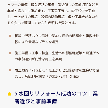
ャワーの準備、搬入経路の確保、隣近所への事前通知などを
業者と協力して進めます。工事完了後は、竣工検査を実施
し、仕上がりの確認、設備の動作確認、傷や不具合がないか
を立会いで確認してから引き渡しを受けます。
相談→見積もり→設計→契約：目的の明確化と複数社比
較により最適なプランを選定
施工準備→工事→検査：生活への影響軽減策と隣近所へ
の事前通知が円滑な施工を実現
竣工検査→引き渡し：仕上がりと設備動作を立会いで確
認し、瑕疵担保期間（通常1～2年）を確認
5 水回りリフォーム成功のコツ｜業
者選びと事前準備